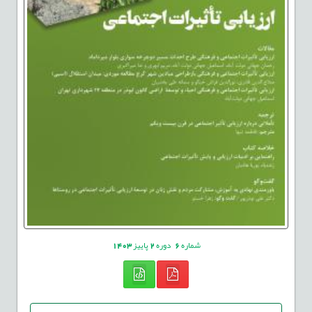
شماره
6
دوره
2
پاییز
1403